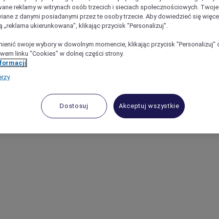
ane reklamy w witrynach osób trzecich i sieciach społecznościowych. Twoj
iane z danymi posiadanymi przez te osoby trzecie. Aby dowiedzieć się więce
ą „reklama ukierunkowana”, klikając przycisk "Personalizuj”.
enić swoje wybory w dowolnym momencie, klikając przycisk "Personalizuj” 
wem linku "Cookies” w dolnej części strony.
nformacji
erzy
Dostosuj
Akceptuj wszystkie