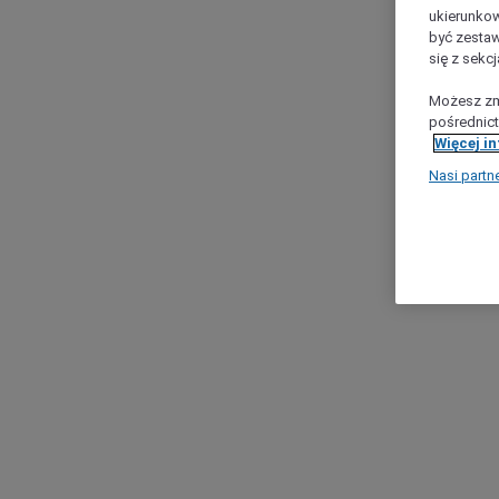
ukierunkow
być zestaw
się z sekcj
Możesz zmi
pośrednict
Więcej i
Nasi partn