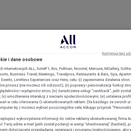
Kontynuuj bez ud
okie i dane osobowe
h internetowych ALL, hotelF1, ibis, Pullman, Novotel, Mercure, MGallery, Sofit
sorts, Business Travel, Meetings, Travelpros, Restaurants & Bars, Spa, Apartme
& Events, Limitless Experiences oraz Hera, celu: (i) zapewnienia działania stron
óre prosisz (nie możesz ich odrzucić); (ii) poprawy i personalizacji funkcji stron;
lądalności i wydajności stron; (iv) świadczenia usługi "cashback”, jeśli zosta
 (v) umożliwienia interakcji z sieciami społecznościowymi; (vi) ustalenia prof
wań w celu oferowania Ci ukierunkowanych reklam. Dla każdego ze swoich u
komputer itp.) możesz wybrać poszczególne cele, klikając przycisk "Personaliz
ceptujesz wykorzystanie informacji do celów reklamy ukierunkowanej, firma A
ć Twój adres e-mail (jeśli został podany) w wersji "shashowanej” (hashed), 
ymi dotyczącymi przeglądania, rezerwacji i programu lojalnościowego, aby w