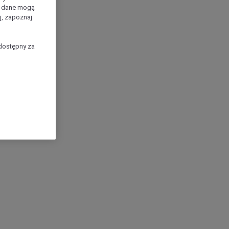
e dane mogą
j, zapoznaj
dostępny za