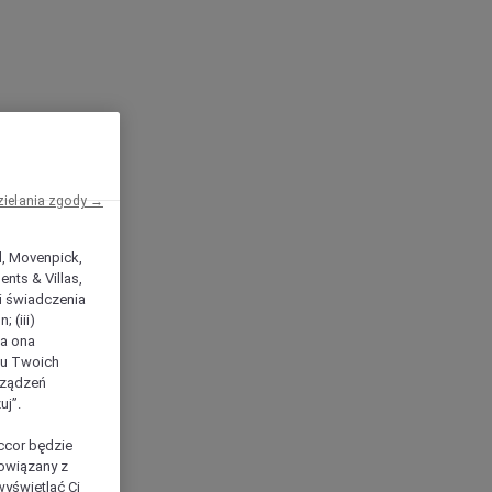
zielania zgody →
el, Movenpick,
nts & Villas,
 i świadczenia
 (iii)
ła ona
ilu Twoich
rządzeń
uj”.
ccor będzie
powiązany z
yświetlać Ci