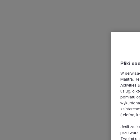
Pliki co
W serwisac
Mantra, Re
Activities 
usług, o kt
pomiaru og
wykupiona;
zaintereso
(telefon, 
Jeśli zaak
przetwarza
Twoimi dan