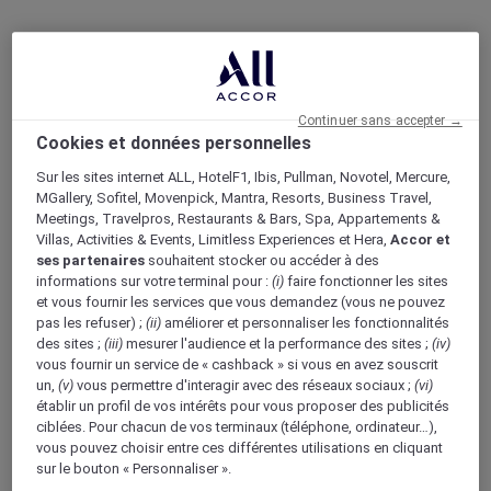
Continuer sans accepter →
Cookies et données personnelles
Sur les sites internet ALL, HotelF1, Ibis, Pullman, Novotel, Mercure,
MGallery, Sofitel, Movenpick, Mantra, Resorts, Business Travel,
Meetings, Travelpros, Restaurants & Bars, Spa, Appartements &
Villas, Activities & Events, Limitless Experiences et Hera,
Accor et
ses partenaires
souhaitent stocker ou accéder à des
informations sur votre terminal pour :
(i)
faire fonctionner les sites
et vous fournir les services que vous demandez (vous ne pouvez
pas les refuser) ;
(ii)
améliorer et personnaliser les fonctionnalités
des sites ;
(iii)
mesurer l'audience et la performance des sites ;
(iv)
vous fournir un service de « cashback » si vous en avez souscrit
un,
(v)
vous permettre d'interagir avec des réseaux sociaux ;
(vi)
établir un profil de vos intérêts pour vous proposer des publicités
ciblées. Pour chacun de vos terminaux (téléphone, ordinateur…),
vous pouvez choisir entre ces différentes utilisations en cliquant
sur le bouton « Personnaliser ».