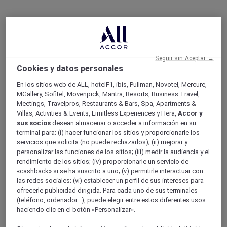
Seguir sin Aceptar →
Cookies y datos personales
En los sitios web de ALL, hotelF1, ibis, Pullman, Novotel, Mercure,
MGallery, Sofitel, Movenpick, Mantra, Resorts, Business Travel,
Meetings, Travelpros, Restaurants & Bars, Spa, Apartments &
Villas, Activities & Events, Limitless Experiences y Hera,
Accor y
sus socios
desean almacenar o acceder a información en su
terminal para: (i) hacer funcionar los sitios y proporcionarle los
servicios que solicita (no puede rechazarlos); (ii) mejorar y
personalizar las funciones de los sitios; (iii) medir la audiencia y el
rendimiento de los sitios; (iv) proporcionarle un servicio de
«cashback» si se ha suscrito a uno; (v) permitirle interactuar con
las redes sociales; (vi) establecer un perfil de sus intereses para
ofrecerle publicidad dirigida. Para cada uno de sus terminales
(teléfono, ordenador...), puede elegir entre estos diferentes usos
haciendo clic en el botón «Personalizar».