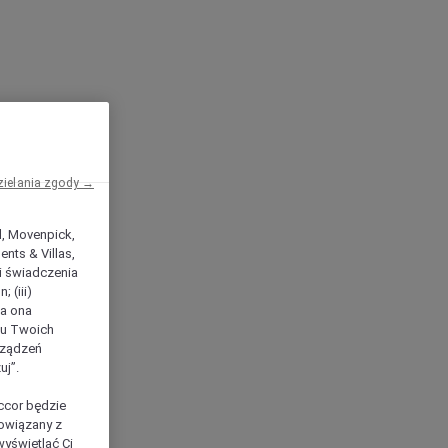
zielania zgody →
el, Movenpick,
nts & Villas,
 i świadczenia
 (iii)
ła ona
ilu Twoich
rządzeń
uj”.
ccor będzie
powiązany z
yświetlać Ci