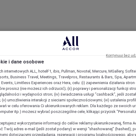
Kontynuuj bez ud
okie i dane osobowe
h internetowych ALL, hotelF1, ibis, Pullman, Novotel, Mercure, MGallery, Sofit
sorts, Business Travel, Meetings, Travelpros, Restaurants & Bars, Spa, Apartme
& Events, Limitless Experiences oraz Hera, celu: (i) zapewnienia działania stron
óre prosisz (nie możesz ich odrzucić); (ii) poprawy i personalizacji funkcji stron;
lądalności i wydajności stron; (iv) świadczenia usługi "cashback”, jeśli zosta
 (v) umożliwienia interakcji z sieciami społecznościowymi; (vi) ustalenia prof
wań w celu oferowania Ci ukierunkowanych reklam. Dla każdego ze swoich u
komputer itp.) możesz wybrać poszczególne cele, klikając przycisk "Personaliz
ceptujesz wykorzystanie informacji do celów reklamy ukierunkowanej, firma A
ć Twój adres e-mail (jeśli został podany) w wersji "shashowanej” (hashed), 
ymi dotyczącymi przeglądania, rezerwacji i programu lojalnościowego, aby w