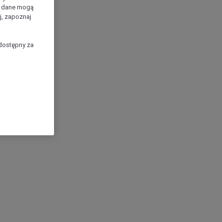
e dane mogą
j, zapoznaj
dostępny za