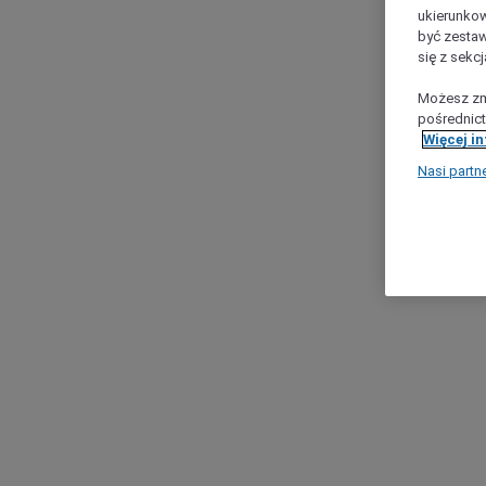
ukierunkow
być zestaw
się z sekcj
Możesz zmi
pośrednict
Więcej i
Nasi partn