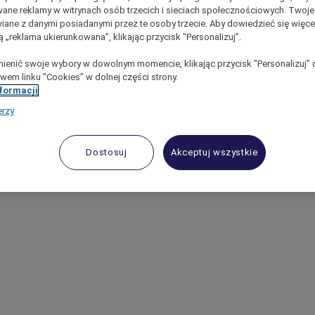
ane reklamy w witrynach osób trzecich i sieciach społecznościowych. Twoj
iane z danymi posiadanymi przez te osoby trzecie. Aby dowiedzieć się więce
ą „reklama ukierunkowana”, klikając przycisk "Personalizuj”.
enić swoje wybory w dowolnym momencie, klikając przycisk "Personalizuj” 
wem linku "Cookies” w dolnej części strony.
nformacji
erzy
Dostosuj
Akceptuj wszystkie