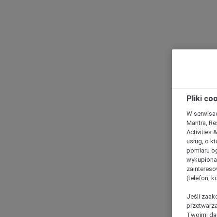
Pliki co
W serwisac
Mantra, Re
Activities 
usług, o kt
pomiaru og
wykupiona;
zaintereso
(telefon, 
Jeśli zaak
przetwarza
Twoimi dan