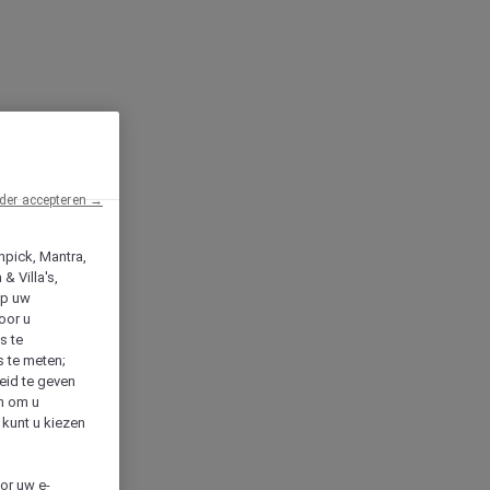
der accepteren →
npick, Mantra,
& Villa's,
op uw
oor u
s te
s te meten;
heid te geven
en om u
 kunt u kiezen
cor uw e-