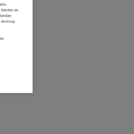
tie-,
n derden en
 derden
a de knop
die