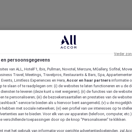
Verder zon
 en persoonsgegevens
ites van ALL, HotelF1, Ibis, Pullman, Novotel, Mercure, MGallery, Sofitel, Move
usiness Travel, Meetings, Travelpros, Restaurants & Bars, Spa, Appartementen 
& Events, Limitless Experiences en Hera,
Accor en haar partners
informatie 
p te slaan of te raadplegen om: (i) de websites te laten functioneren en u de d
iensten te leveren (deze kunt u niet weigeren); (ii) de functies van de website
en te personaliseren; (iii) de bezoekersaantallen en prestaties van de website
 "cashback"-service te bieden als u hiervoor bent aangemeld; (v) u de mogelijk
te hebben met sociale netwerken; (vi) een profiel van uw interesses op te stell
vertenties aan te bieden. Voor elk van uw apparaten (telefoon, computer, etc.)
e verschillende toepassingen door op de knop "Personaliseren" te klikken.
emt met het gebruik van informatie voor gerichte advertentiedoeleinden, zal Ac