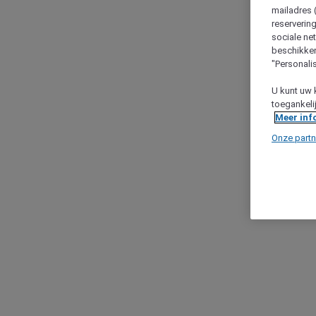
mailadres 
reserverin
sociale n
beschikken
"Personalis
U kunt uw 
toegankeli
Meer inf
Onze partn