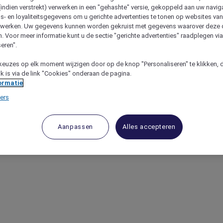
(indien verstrekt) verwerken in een "gehashte" versie, gekoppeld aan uw naviga
gs- en loyaliteitsgegevens om u gerichte advertenties te tonen op websites va
etwerken. Uw gegevens kunnen worden gekruist met gegevens waarover deze
. Voor meer informatie kunt u de sectie "gerichte advertenties" raadplegen vi
eren".
keuzes op elk moment wijzigen door op de knop "Personaliseren" te klikken, 
jk is via de link "Cookies" onderaan de pagina.
ormatie
ers
Aanpassen
Alles accepteren