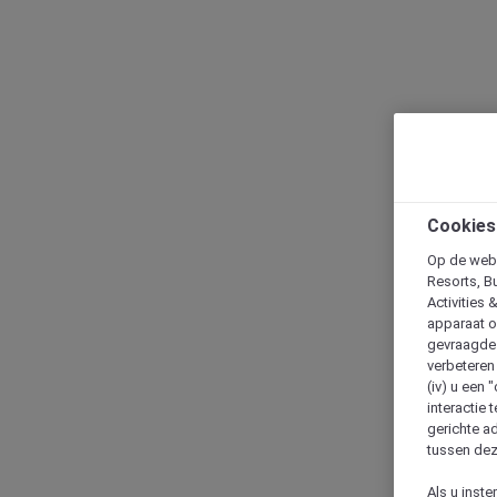
Cookies
Op de webs
Resorts, B
Activities 
apparaat o
gevraagde d
verbeteren 
(iv) u een
interactie 
gerichte ad
tussen dez
Als u inst