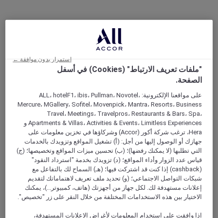
استمرار بدون موافقة ←
"ملفات تعريف الارتباط" (Cookies) في أسفل
الصفحة.
على مواقعنا الإلكترونية: ALL، hotelF1، ibis، Pullman، Novotel،
Mercure، MGallery، Sofitel، Movenpick، Mantra، Resorts، Business
Travel، Meetings، Travelpros، Restaurants & Bars، Spa،
Apartments & Villas، Activities & Events، Limitless Experiences و
Hera، ترغب شركة أكور (Accor) وشركاؤها في تخزين معلومات على
جهازك أو الوصول إليها من أجل: (أ) تشغيل المواقع وتزويدك بالخدمات
التي تطلبها (لا يمكنك رفضها)؛ (ب) تحسين ميزات المواقع وتخصيصها؛ (ج)
قياس عدد الزوار وأداء المواقع؛ (د) تزويدك بخدمة "استرداد النقود"
(cashback) إذا كنت قد اشتركت فيها؛ (هـ) السماح لك بالتفاعل مع
شبكات التواصل الاجتماعي؛ (و) تحديد ملف تعريف لاهتماماتك لتقديم
إعلانات مستهدفة لك. لكل جهاز من أجهزتك (هاتف، كمبيوتر...)، يمكنك
الاختيار بين هذه الاستخدامات المختلفة من خلال النقر على زر "تخصيص".
إذا وافقت على استخدام المعلومات لأغراض الإعلانات المستهدفة،