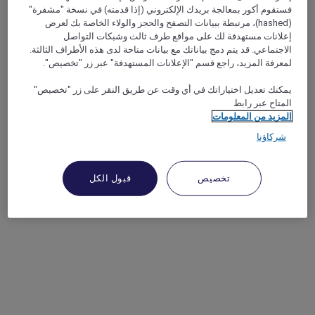
فستقوم أكور بمعالجة بريدك الإلكتروني (إذا قدمته) في نسخة "مشفرة"
(hashed)، مرتبطة ببيانات التصفح والحجز والولاء الخاصة بك لعرض
إعلانات مستهدفة لك على مواقع طرف ثالث وشبكات التواصل
الاجتماعي. قد يتم دمج بياناتك مع بيانات متاحة لدى هذه الأطراف الثالثة.
لمعرفة المزيد، راجع قسم "الإعلانات المستهدفة" عبر زر "تخصيص".
يمكنك تعديل اختياراتك في أي وقت عن طريق النقر على زر "تخصيص"
المتاح عبر رابط
المزيد من المعلومات
شركاؤنا
تخصيص
قبول الكل