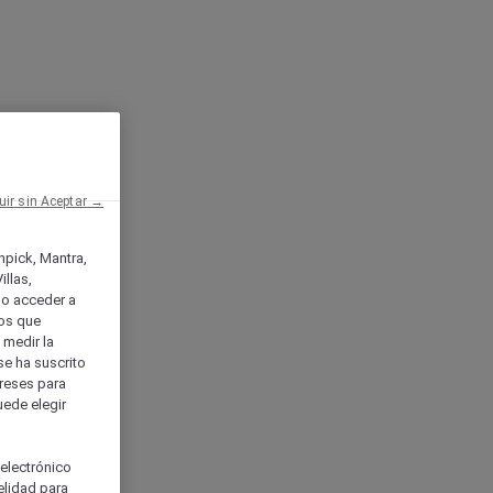
uir sin Aceptar →
enpick, Mantra,
llas,
o acceder a
ios que
) medir la
se ha suscrito
tereses para
uede elegir
 electrónico
elidad para