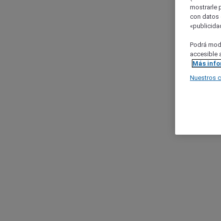
mostrarle 
con datos 
«publicidad
Podrá modi
accesible a
Más inf
Nuestros 