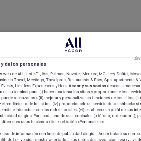
Seg
 y datos personales
os web de ALL, hotelF1, ibis, Pullman, Novotel, Mercure, MGallery, Sofitel, Mov
usiness Travel, Meetings, Travelpros, Restaurants & Bars, Spa, Apartments & Vi
& Events, Limitless Experiences y Hera,
Accor y sus socios
desean almacenar 
 en su terminal para: (i) hacer funcionar los sitios y proporcionarle los servic
o puede rechazarlos); (ii) mejorar y personalizar las funciones de los sitios; (iii
 el rendimiento de los sitios; (iv) proporcionarle un servicio de «cashback» si 
permitirle interactuar con las redes sociales; (vi) establecer un perfil de sus in
ublicidad dirigida. Para cada uno de sus terminales (teléfono, ordenador...), p
s diferentes usos haciendo clic en el botón «Personalizar».
l uso de información con fines de publicidad dirigida, Accor tratará su correo
acilitado) en versión «hash», asociado a sus datos de navegación, reserva y fid