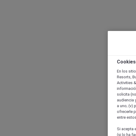
Cookies
En los siti
Resorts, B
Activities 
información
solicita (n
audiencia y
a uno; (v) 
ofrecerle p
entre esto
Si acepta e
(si lo ha f